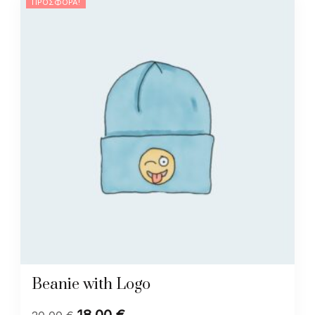
ΠΡΟΣΦΟΡΆ!
Beanie with Logo
18,00
€
Original
Η