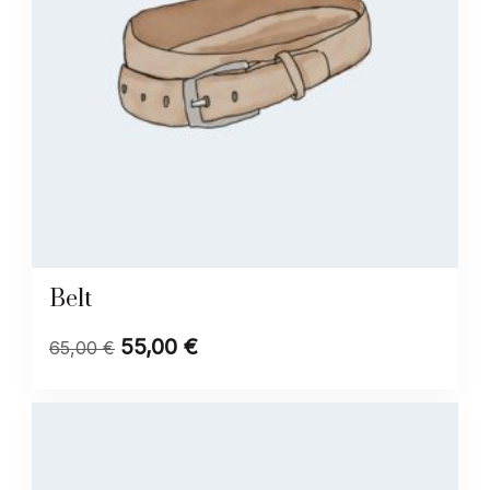
Belt
55,00
€
Original
Η
65,00
€
price
τρέχουσα
was:
τιμή
65,00 €.
είναι:
55,00 €.