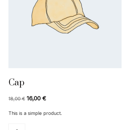
Cap
16,00
€
Original
Η
18,00
€
price
τρέχουσα
This is a simple product.
was:
τιμή
18,00 €.
είναι:
Cap