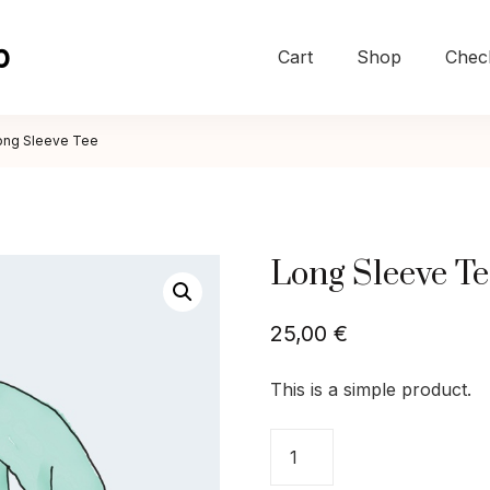
p
Cart
Shop
Chec
ong Sleeve Tee
Long Sleeve Te
25,00
€
This is a simple product.
Long
Sleeve