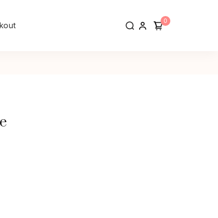
0
kout
e