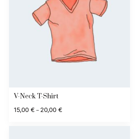
V-Neck T-Shirt
15,00
€
20,00
€
Price
–
range:
Αυτό
15,00 €
το
through
προϊόν